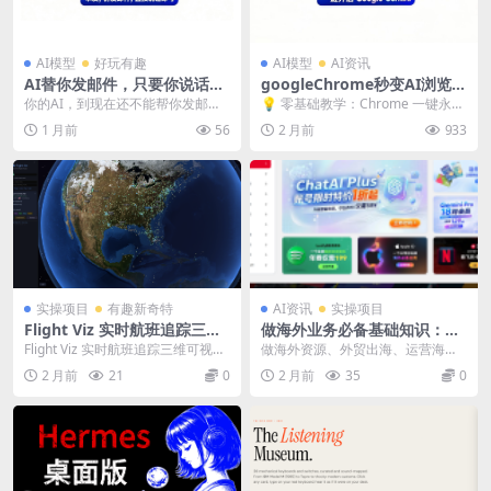
AI模型
好玩有趣
AI模型
AI资讯
AI替你发邮件，只要你说话，
googleChrome秒变AI浏览
AI就能自动帮你写邮件，发邮
器，Chrome 一键永久开启原
你的AI，到现在还不能帮你发邮
💡 零基础教学：Chrome 一键永久
件，从此收发邮件不用你动
生 Gemini 侧边栏
件？ 我教你一句话搞定。你看清
开启原生 Gemini 侧边栏 📢 核心
1 月前
56
2 月前
933
手，说句话就搞定
楚，我只打一行字。 ...
卖...
实操项目
有趣新奇特
AI资讯
实操项目
Flight Viz 实时航班追踪三维
做海外业务必备基础知识：海
可视化工具
外账号注册与使用入门
Flight Viz 实时航班追踪三维可视化
做海外资源、外贸出海、运营海外
工具 Flight Viz是一款专业...
App，都绕不开海外账号这个基础
2 月前
21
0
2 月前
35
0
设施。这篇文章从...