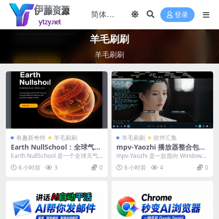
登录
羊毛刷刷
羊毛刷刷
有趣新奇特
羊毛刷刷
羊毛刷刷
软件汇集
Earth NullSchool：全球气象
mpv-Yaozhi 播放器整合包：
数据实时可视化网站
HDR、杜比视界、弹幕一网打
Earth NullSchool 是一个全球天气
mpv-Yaozhi 是一款面向 Windows
尽
可视化网站，把风、温度、湿度等
的 mpv 播放器整合包，在 ...
6 小时前
3
0
6 小时前
4
0
气...