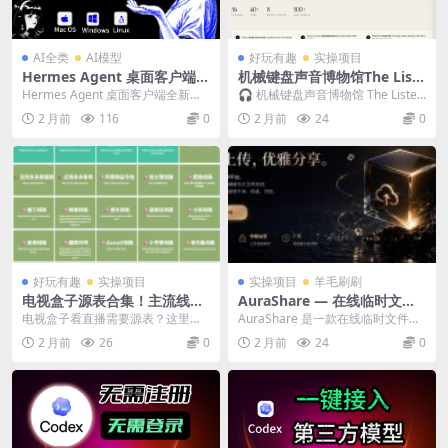
AI全类
AI模型
好玩有趣
实操项目
Hermes Agent 桌面客户端全
机械键盘声音博物馆The Liste
新上线！Windows、macO
ning Museum在线试听 40
Hermes Agent 桌面客户端全新上
🎧 机械键盘声音博物馆 The Listen
S、Linux 三系统全覆盖，零
年经典机械键盘声音，36 款机
线！Windows、macOS、Lin...
ing Museum 一句话：浏览器...
2 月前
116
0
2 月前
24
0
基础新手也能一键轻松使用！
型、500 + 音频样本，键盘发
烧友必逛的免费声音博物馆。
好玩有趣
实操项目
实操项目
羊毛刷刷
电视盒子源表合集！主流线路
AuraShare — 在线临时文件
一键复制，TVBox 通用
传输工具（2026），无需注册
电视盒子看直播需要源表？这里整
AuraShare 是一款在线临时文件传
即传即用
理了一些主流可用的 TVBox 源，覆
输工具，无需注册账号，上传文件
2 月前
26
0
2 月前
24
0
盖电影、电视...
生成分享链...