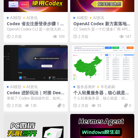
AI模型
AI资讯
AI模型
AI资讯
Codex 省去注册登录步骤！国
OpenAI Codex 新方案落地：
内无障碍使用，搭配 DeepSe
CC Switch 打通多厂商 API，
OpenAI Codex CLI 是一款强大的 A
CC Switch 是一个打通多厂商 API
ek Minimax，灵活对接第三
一站式接入 DeepSeek 等主流
I 编程助手，但国内用户配置起...
的解决方案，可以让 OpenAI ...
2 月前
109
2 月前
147
方接口
大模型
AI模型
AI资讯
服务器测评
羊毛刷刷
Codex 进阶玩法｜对接 Deep
个人轻量服务器，核心就是省
Seek 等大模型，解锁全部插
钱，快！
掌握了 Codex 基础操作后，如何发
个人轻量服务器，核心就是：轻量
件能力
挥它的全部潜力？这篇文章分享 Co
应用服务器（不是 CVM）+ 2 核 2G
2 月前
135
0
2 月前
35
0
dex ...
起步 ...