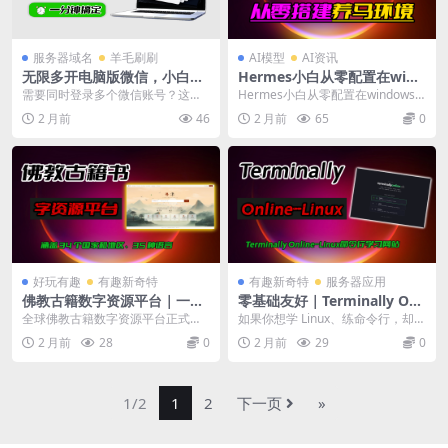
服务器域名
羊毛刷刷
AI模型
AI资讯
无限多开电脑版微信，小白都
Hermes小白从零配置在wind
能搞定｜无数量限制 · 完全免
ows上，养马体验提升2倍以
需要同时登录多个微信账号？这篇
Hermes小白从零配置在windows
费
上，再不用担心环境崩溃等 问
文章分享几种微信多开的实用方
上，养马体验提升2倍以上，再不用
2 月前
46
2 月前
65
0
题困扰
法。 方法一：命令行多...
担心环境...
好玩有趣
有趣新奇特
有趣新奇特
服务器应用
佛教古籍数字资源平台｜一键
零基础友好｜Terminally Onli
穿越千年，免费研读浩瀚佛典
ne 免费 Linux 命令行实战网
全球佛教古籍数字资源平台正式分
如果你想学 Linux、练命令行，却被
站
享！覆盖 34 个国家地区、35 种语
“装系统、搭虚拟机、配环境” 劝
2 月前
28
0
2 月前
29
0
言，集齐汉传...
退，那今...
1/2
1
2
下一页
»