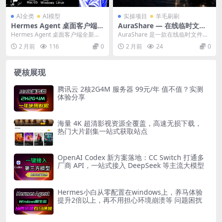
AI全类
AI模型
实操项目
羊毛刷刷
Hermes Agent 桌面客户端全
AuraShare — 在线临时文件
新上线！Windows、macO
传输工具（2026），无需注册
Hermes Agent 桌面客户端全新上
AuraShare 是一款在线临时文件传
S、Linux 三系统全覆盖，零
即传即用
线！Windows、macOS、Lin...
输工具，无需注册账号，上传文件
2 月前
116
0
2 月前
24
0
基础新手也能一键轻松使用！
生成分享链...
硬核展现
腾讯云 2核2G4M 服务器 99元/年 值不值？实测
体验分享
海量 4K 超清影视资源全覆盖，高速无损下载，
热门大片剧集一站式获取站点
OpenAI Codex 新方案落地：CC Switch 打通多
厂商 API，一站式接入 DeepSeek 等主流大模型
Hermes小白从零配置在windows上，养马体验
提升2倍以上，再不用担心环境崩溃等 问题困扰