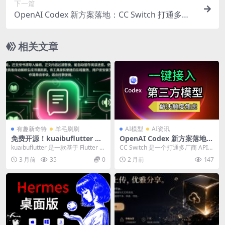
下一篇
OpenAI Codex 新方案落地：CC Switch 打通多厂
商 API，一站式接入 DeepSeek 等主流大模型
相关文章
有趣新奇特
羊毛刷刷
AI模型
AI资讯
免费开源！kuaibuflutter 跨
OpenAI Codex 新方案落地：
平台小说阅读器｜多源搜书离
CC Switch 打通多厂商 API，
kuaibuflutter 是一款基于 Flutter 开
CC Switch 是一个打通多厂商 API
线缓存，自定义阅读超好用
一站式接入 DeepSeek 等主流
发的跨平台小说阅读器，...
的解决方案，可以让 OpenAI ...
3 月前
35
0
2 月前
147
大模型