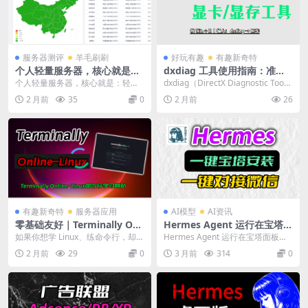
服务器测评
羊毛刷刷
好玩有趣
有趣新奇特
个人轻量服务器，核心就是省
dxdiag 工具使用指南：准确
钱，快！
查看显卡/显存信息的方法
个人轻量服务器，核心就是：轻量
dxdiag（DirectX Diagnostic Too
应用服务器（不是 CVM）+ 2 核 2G
l）是 Windows...
2 月前
35
0
2 月前
26
起步 ...
有趣新奇特
服务器应用
AI模型
AI资讯
零基础友好｜Terminally Onli
Hermes Agent 运行在宝塔面
ne 免费 Linux 命令行实战网
板上快速部署 – 10分钟开合即
如果你想学 Linux、练命令行，却被
Hermes Agent 运行在宝塔面板上
站
用
“装系统、搭虚拟机、配环境” 劝
快速部署-10分钟开合即用！小白轻
2 月前
29
0
3 月前
314
0
退，那今...
松搞...