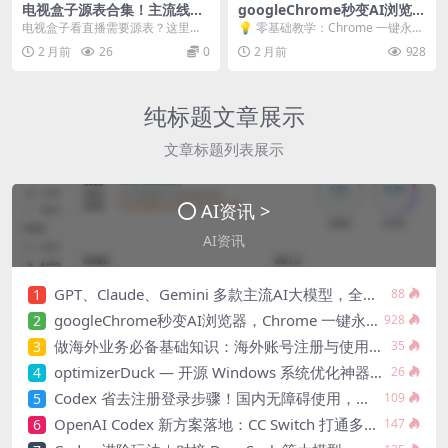
电视盒子源表合集！主流线路
googleChrome秒变AI浏览
一键复制，TVBox 通用
器，Chrome 一键永久开启原
电视盒子看直播需要源表？这里整
💡 零基础教学：Chrome 一键永久
生 Gemini 侧边栏
理了一些主流可用的 TVBox 源，覆
开启原生 Gemini 侧边栏 📢 核心
2 月前
26
0
2 月前
928
盖电影、电视...
卖...
纯标题文章展示
文章标题列表展示
AI资讯 >
AI资讯
GPT、Claude、Gemini 多款主流AI大模型，全部免费开放使用|小白即可上手使用，主打一个免费好用！
1
88
googleChrome秒变AI浏览器，Chrome 一键永久开启原生 Gemini 侧边栏
2
928
做海外业务必备基础知识：海外账号注册与使用入门
3
35
optimizerDuck — 开源 Windows 系统优化神器（2026 最新）
4
26
Codex 省去注册登录步骤！国内无障碍使用，搭配 DeepSeek Minimax，灵活对接第三方接口
5
109
OpenAI Codex 新方案落地：CC Switch 打通多厂商 API，一站式接入 DeepSeek 等主流大模型
6
147