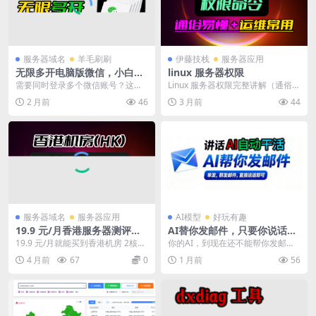
服务器域名
羊毛刷刷
伊藤技栈
服务器应用
无限多开电脑版微信，小白都
linux 服务器权限
能搞定｜无数量限制 · 完全免
需要同时登录多个微信账号？这篇
Linux 服务器权限完整讲解（通俗易
费
文章分享几种微信多开的实用方
懂 + 运维常用） 一、核心基础：三
2 月前
46
3 月前
44
法。 方法一：命令行多...
种身份...
服务器域名
服务器应用
AI模型
好玩有趣
19.9 元/月香港服务器测评：2
AI替你发邮件，只要你说话，
核2G15M带宽，跑个人站够用
AI就能自动帮你写邮件，发邮
19.9 元/月就能买到香港机房 2核2
你的AI，到现在还不能帮你发邮
吗？
件，从此收发邮件不用你动
G15M 的服务器？这篇文章实测分
件？ 我教你一句话搞定。你看清
4 月前
67
0
1 月前
56
手，说句话就搞定
析性价...
楚，我只打一行字。 ...