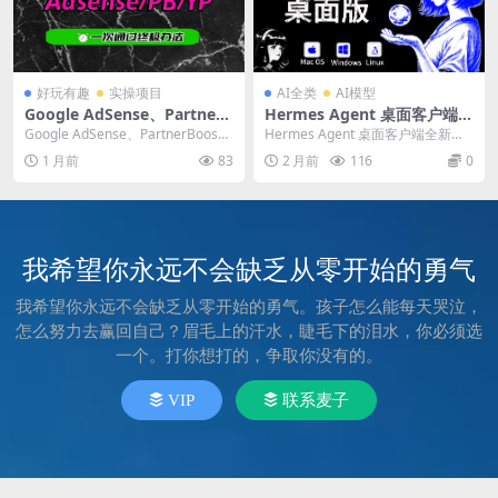
好玩有趣
实操项目
AI全类
AI模型
Google AdSense、PartnerB
Hermes Agent 桌面客户端全
oost、YEAHPROMOS 联盟
新上线！Windows、macO
Google AdSense、PartnerBoos
Hermes Agent 桌面客户端全新上
申请，一次通过终极办法！
S、Linux 三系统全覆盖，零
t、YEAHPROMOS 联...
线！Windows、macOS、Lin...
1 月前
83
2 月前
116
0
基础新手也能一键轻松使用！
我希望你永远不会缺乏从零开始的勇气
我希望你永远不会缺乏从零开始的勇气。孩子怎么能每天哭泣，
怎么努力去赢回自己？眉毛上的汗水，睫毛下的泪水，你必须选
一个。打你想打的，争取你没有的。
VIP
联系麦子