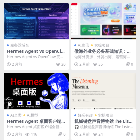
服务器域名
AI资讯
实操项目
Hermes Agent vs OpenCla
做海外业务必备基础知识：海
w 完整对比
外账号注册与使用入门
Hermes Agent vs OpenClaw 完整
做海外资源、外贸出海、运营海外
对比 两者没有绝对“更好”...
App，都绕不开海外账号这个基础
2 月前
20
2 月前
35
0
设施。这篇文章从...
AI全类
AI模型
好玩有趣
实操项目
Hermes Agent 桌面客户端全
机械键盘声音博物馆The Liste
新上线！Windows、macO
ning Museum在线试听 40
Hermes Agent 桌面客户端全新上
🎧 机械键盘声音博物馆 The Listen
S、Linux 三系统全覆盖，零
年经典机械键盘声音，36 款机
线！Windows、macOS、Lin...
ing Museum 一句话：浏览器...
2 月前
116
0
2 月前
24
0
基础新手也能一键轻松使用！
型、500 + 音频样本，键盘发