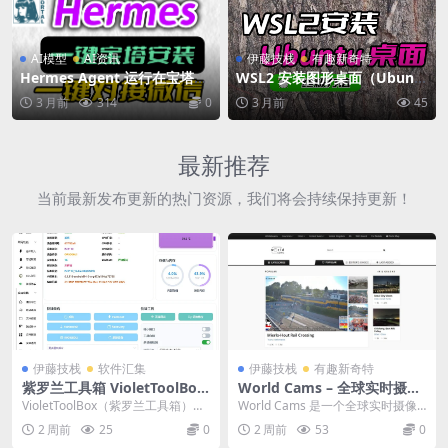
AI模型
AI资讯
伊藤技栈
有趣新奇特
Hermes Agent 运行在宝塔面
WSL2 安装图形桌面（Ubunt
板上快速部署 – 10分钟开合即
u 桌面）教程！一行命令搞
3 月前
314
0
3 月前
45
用
定！
最新推荐
当前最新发布更新的热门资源，我们将会持续保持更新！
伊藤技栈
软件汇集
伊藤技栈
有趣新奇特
紫罗兰工具箱 VioletToolBox
World Cams – 全球实时摄像
— Android 玩机神器，60+
头聚合网站，足不出户看遍世
VioletToolBox（紫罗兰工具箱）是
World Cams 是一个全球实时摄像
功能免费开源
界
一款开源的 Android 玩机工具...
头聚合网站，收录世界各地的实时
2 周前
25
0
2 周前
53
0
网络摄像头...