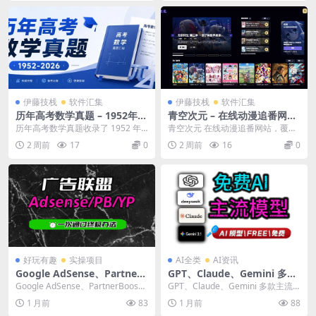
伊藤技栈
软件汇集
伊藤技栈
软件汇集
历年高考数学真题 – 1952年至
青空次元 – 在线动漫追番网站
今全国高考数学试卷合集
推荐
历年高考数学真题收录了 1952 年
青空次元 在线动漫追番网站，覆盖
至今全国及各省市高考数学试卷，
日漫、国漫、欧美漫等不同地区的
2 周前
17
0
2 周前
16
0
涵盖全国卷、新...
作品，类型包括 T...
好玩有趣
实操项目
AI全类
AI资讯
Google AdSense、PartnerB
GPT、Claude、Gemini 多款
oost、YEAHPROMOS 联盟
主流AI大模型，全部免费开放
Google AdSense、PartnerBoos
GPT、Claude、Gemini 多款主流A
申请，一次通过终极办法！
使用|小白即可上手使用，主
t、YEAHPROMOS 联...
I大模型，全部免费开放使用|小白
1 月前
83
1 月前
88
打一个免费好用！
即...