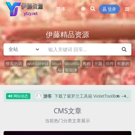
登录
伊藤精品资源
搜索热词
wordpress
linux
ubuntu
教程
主题
插件
有趣的
AI
智能体
8 小时前
下载了紫罗兰工具箱 VioletToolBox — Android 玩机神器，60+ 功能免费开源
游客
9 小时前
下载了紫罗兰工具箱 VioletToolBox — Android 玩机神器，60+ 功能免费开源
网站动态
CMS文章
当前热门分类文章展示