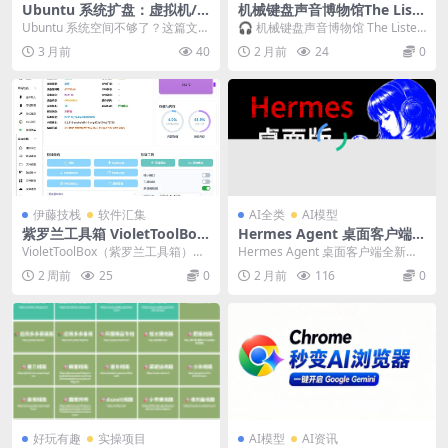
Ubuntu 系统扩盘：虚拟机/
机械键盘声音博物馆The Liste
物理机硬盘扩容完整教程
ning Museum在线试听 40
Ubuntu 系统空间不够了？这篇文章
🎧 机械键盘声音博物馆 The Listen
年经典机械键盘声音，36 款机
教你如何给 Ubuntu 系统扩容硬
ing Museum 一句话：浏览器...
3 月前
40
2 月前
24
0
型、500 + 音频样本，键盘发
盘。 ...
烧友必逛的免费声音博物馆。
伊藤技栈
软件汇集
AI全类
AI模型
紫罗兰工具箱 VioletToolBox
Hermes Agent 桌面客户端全
— Android 玩机神器，60+
新上线！Windows、macO
VioletToolBox（紫罗兰工具箱）是
Hermes Agent 桌面客户端全新上
功能免费开源
S、Linux 三系统全覆盖，零
一款开源的 Android 玩机工具...
线！Windows、macOS、Lin...
2 周前
25
0
2 月前
116
0
基础新手也能一键轻松使用！
好玩有趣
实操项目
AI模型
AI资讯