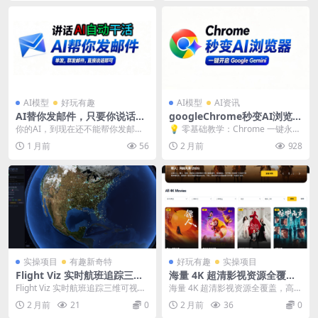
AI模型
好玩有趣
AI模型
AI资讯
AI替你发邮件，只要你说话，
googleChrome秒变AI浏览
AI就能自动帮你写邮件，发邮
器，Chrome 一键永久开启原
你的AI，到现在还不能帮你发邮
💡 零基础教学：Chrome 一键永久
件，从此收发邮件不用你动
生 Gemini 侧边栏
件？ 我教你一句话搞定。你看清
开启原生 Gemini 侧边栏 📢 核心
1 月前
56
2 月前
928
手，说句话就搞定
楚，我只打一行字。 ...
卖...
实操项目
有趣新奇特
好玩有趣
实操项目
Flight Viz 实时航班追踪三维
海量 4K 超清影视资源全覆
可视化工具
盖，高速无损下载，热门大片
Flight Viz 实时航班追踪三维可视化
海量 4K 超清影视资源全覆盖，高速
剧集一站式获取站点
工具 Flight Viz是一款专业...
无损下载，热门大片剧集一站式获
2 月前
21
0
2 月前
36
0
取站点。 &n...