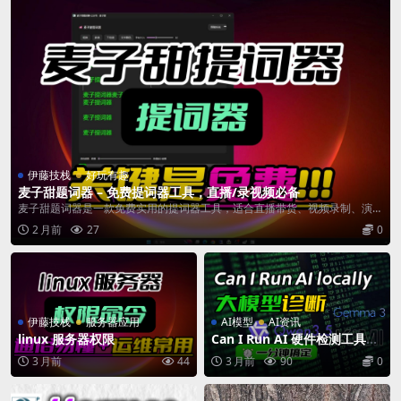
伊藤技栈
好玩有趣
麦子甜题词器 – 免费提词器工具，直播/录视频必备
麦子甜题词器是一款免费实用的提词器工具，适合直播带货、视频录制、演讲
主持等场景。...
2 月前
27
0
伊藤技栈
服务器应用
AI模型
AI资讯
linux 服务器权限
Can I Run AI 硬件检测工具：
快速判断你的电脑能跑哪些本
3 月前
44
3 月前
90
0
地大模型