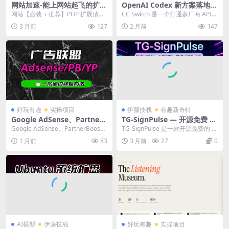
网站加速-能上网站起飞的扩
OpenAI Codex 新方案落地：
展，网站【必装 + 推荐】PHP
CC Switch 打通多厂商 API，
网站【必装 + 推荐】PHP 扩展清单
CC Switch 是一个打通多厂商 API
扩展清单（宝塔直接对照勾
一站式接入 DeepSeek 等主流
（宝塔直接对照勾选）网站加速 你
的解决方案，可以让 OpenAI ...
3 月前
127
2 月前
147
选）
大模型
是个人轻量...
好玩有趣
实操项目
伊藤技栈
有趣新奇特
Google AdSense、PartnerB
TG-SignPulse — 开源免费 T
oost、YEAHPROMOS 联盟
G 多号自动化面板｜批量登
Google AdSense、PartnerBoos
TG-SignPulse 是一款开源免费的 T
申请，一次通过终极办法！
录、定时任务、防冻结
t、YEAHPROMOS 联...
elegram 多账号自动化管理工...
1 月前
83
3 月前
27
0
AI模型
伊藤技栈
好玩有趣
实操项目