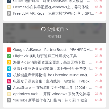
Codex 进阶玩法｜对接 DeepSeek 等大模型，解锁全部插件能力
7
135
Hermes小白从零配置在windows上，养马体验提升2倍以上，再不用担心环境崩溃等 问题困扰
8
65
Free LLM API Keys｜免费大模型密钥分享，GPT-4/DeepSeek/Claude 一键接入
9
25
实操项目 >
实操项目
Google AdSense、PartnerBoost、YEAHPROMOS 联盟申请，一次通过终极办法！
1
83
Flight Viz 实时航班追踪三维可视化工具
2
21
海量 4K 超清影视资源全覆盖，高速无损下载，热门大片剧集一站式获取站点
3
36
做海外业务必备基础知识：海外账号注册与使用入门
4
35
机械键盘声音博物馆The Listening Museum在线试听 40 年经典机械键盘声音，36 款机型、500 + 音频样本，键盘发烧友必逛的免费声音博物馆。
5
24
电视盒子源表合集！主流线路一键复制，TVBox 通用
6
26
AuraShare — 在线临时文件传输工具（2026），无需注册即传即用
7
24
optimizerDuck — 开源 Windows 系统优化神器（2026 最新）
8
26
YouTube 新手创作者入门指南：从 0 到 1 做合规内容
9
68