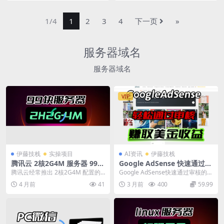
1/4
1
2
3
4
下一页
»
服务器域名
服务器域名
VIP
伊藤技栈
实操项目
AI资讯
伊藤技栈
腾讯云 2核2G4M 服务器 99
Google AdSense 快速通过审
元/年 值不值？实测体验分享
核的实用办法
腾讯云经常推出 2核2G4M 配置的
Google AdSense快速通过审核的终
轻量服务器，一年只要99元，这个
极办法 1.完善网站板块内容，网站
4 月前
41
3 月前
400
59.99
价格到底值不...
看...