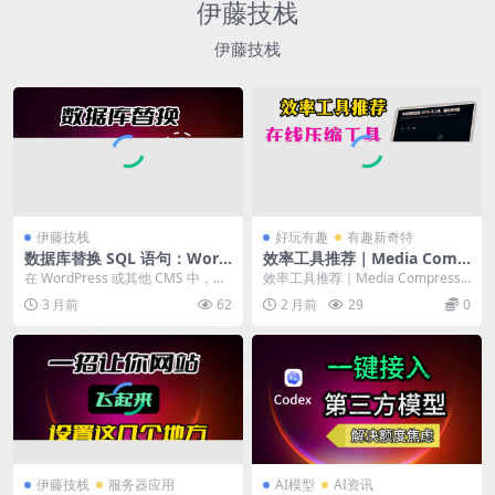
伊藤技栈
伊藤技栈
伊藤技栈
好玩有趣
有趣新奇特
数据库替换 SQL 语句：Word
效率工具推荐｜Media Comp
Press 批量替换内容实用技巧
ress Hub 在线压缩工具：图
在 WordPress 或其他 CMS 中，经
效率工具推荐｜Media Compress
片、GIF 与视频体积优化
常需要批量替换数据库中的内容。
Hub 在线压缩工具：图片、GIF ...
3 月前
62
2 月前
29
0
以下...
伊藤技栈
服务器应用
AI模型
AI资讯