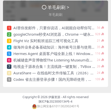
羊毛刷刷 >
羊毛刷刷
AI替你发邮件，只要你说话，AI就能自动帮你写邮件，发邮件，从此收发邮件不用你动手，说句话就搞定
1
56
googleChrome秒变AI浏览器，Chrome 一键永久开启原生 Gemini 侧边栏
2
928
Flight Viz 实时航班追踪三维可视化工具
3
21
做海外业务必备基础知识：海外账号注册与使用入门
4
35
Hermes Agent 桌面客户端全新上线！Windows、macOS、Linux 三系统全覆盖，零基础新手也能一键轻松使用！
5
116
机械键盘声音博物馆The Listening Museum在线试听 40 年经典机械键盘声音，36 款机型、500 + 音频样本，键盘发烧友必逛的免费声音博物馆。
6
24
电视盒子源表合集！主流线路一键复制，TVBox 通用
7
26
AuraShare — 在线临时文件传输工具（2026），无需注册即传即用
8
24
Codex 省去注册登录步骤！国内无障碍使用，搭配 DeepSeek Minimax，灵活对接第三方接口
9
109
Copyright © 2026
伊藤资源
- All rights reserved
陕ICP备2023000134号-4
陕公网安备61011302002401号