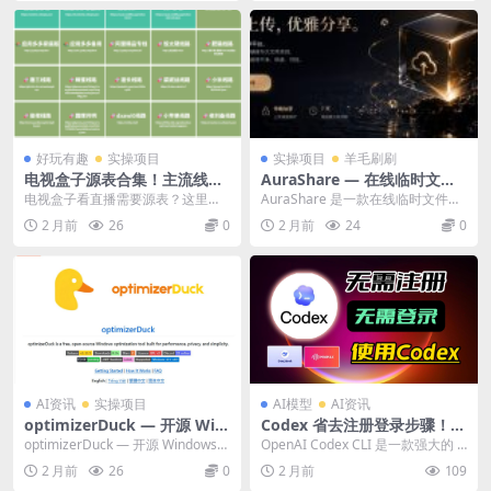
烧友必逛的免费声音博物馆。
好玩有趣
实操项目
实操项目
羊毛刷刷
电视盒子源表合集！主流线路
AuraShare — 在线临时文件
一键复制，TVBox 通用
传输工具（2026），无需注册
电视盒子看直播需要源表？这里整
AuraShare 是一款在线临时文件传
即传即用
理了一些主流可用的 TVBox 源，覆
输工具，无需注册账号，上传文件
2 月前
26
0
2 月前
24
0
盖电影、电视...
生成分享链...
AI资讯
实操项目
AI模型
AI资讯
optimizerDuck — 开源 Win
Codex 省去注册登录步骤！国
dows 系统优化神器（2026
内无障碍使用，搭配 DeepSe
optimizerDuck — 开源 Windows
OpenAI Codex CLI 是一款强大的 A
最新）
ek Minimax，灵活对接第三
系统优化神器（2026 最...
I 编程助手，但国内用户配置起...
2 月前
26
0
2 月前
109
方接口