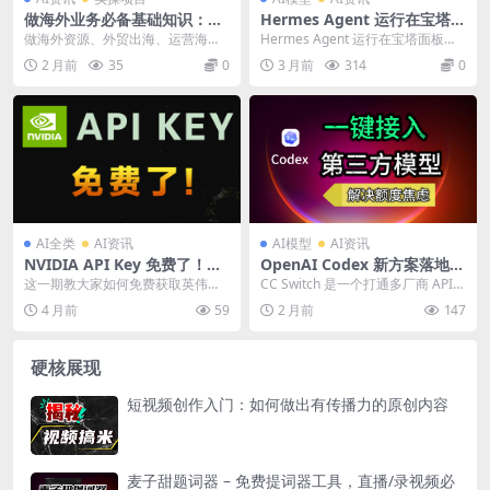
做海外业务必备基础知识：海
Hermes Agent 运行在宝塔面
外账号注册与使用入门
板上快速部署 – 10分钟开合即
做海外资源、外贸出海、运营海外
Hermes Agent 运行在宝塔面板上
用
App，都绕不开海外账号这个基础
快速部署-10分钟开合即用！小白轻
2 月前
35
0
3 月前
314
0
设施。这篇文章从...
松搞...
AI全类
AI资讯
AI模型
AI资讯
NVIDIA API Key 免费了！白
OpenAI Codex 新方案落地：
嫖英伟达 API 6个月，200+大
CC Switch 打通多厂商 API，
这一期教大家如何免费获取英伟达
CC Switch 是一个打通多厂商 API
模型随便用｜Hermes Agent
一站式接入 DeepSeek 等主流
（NVIDIA）大模型的 API Key，最
的解决方案，可以让 OpenAI ...
4 月前
59
2 月前
147
+ Telegram 接入
大模型
长可以...
硬核展现
短视频创作入门：如何做出有传播力的原创内容
麦子甜题词器 – 免费提词器工具，直播/录视频必