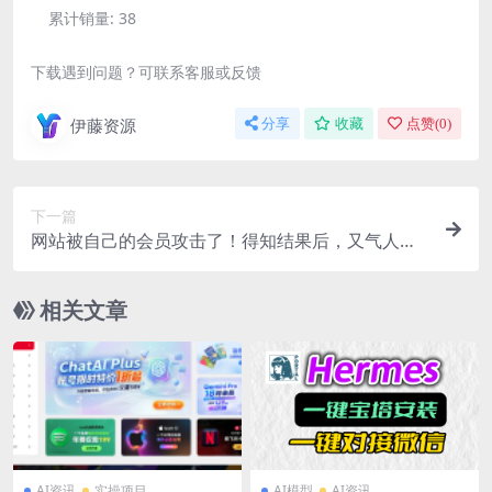
累计销量:
38
下载遇到问题？可联系客服或反馈
伊藤资源
分享
收藏
点赞(
0
)
下一篇
网站被自己的会员攻击了！得知结果后，又气人，
又让人忍不住笑！
相关文章
AI资讯
实操项目
AI模型
AI资讯