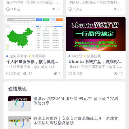
统 （WSL2）
AI就能自动帮你写邮件，发邮
在windows下安装Ubuntu系统 （W
你的AI，到现在还不能帮你发邮
件，从此收发邮件不用你动
SL2）,目前的openclaw，H...
件？ 我教你一句话搞定。你看清
3 月前
80
1 月前
56
手，说句话就搞定
楚，我只打一行字。 ...
服务器测评
羊毛刷刷
AI模型
伊藤技栈
个人轻量服务器，核心就是省
Ubuntu 系统扩盘：虚拟机/
钱，快！
物理机硬盘扩容完整教程
个人轻量服务器，核心就是：轻量
Ubuntu 系统空间不够了？这篇文章
应用服务器（不是 CVM）+ 2 核 2G
教你如何给 Ubuntu 系统扩容硬
2 月前
35
0
3 月前
40
起步 ...
盘。 ...
硬核展现
腾讯云 2核2G4M 服务器 99元/年 值不值？实测
体验分享
效率工具推荐｜安卓实时屏幕翻译工具：游戏文
本识别与离线翻译辅助