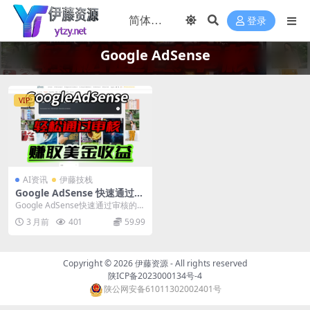
登录
Google AdSense
VIP
AI资讯
伊藤技栈
Google AdSense 快速通过审
核的实用办法
Google AdSense快速通过审核的终
极办法 1.完善网站板块内容，网站
3 月前
401
59.99
看...
Copyright © 2026
伊藤资源
- All rights reserved
陕ICP备2023000134号-4
陕公网安备61011302002401号