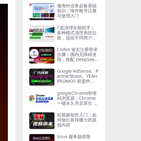
做海外业务必备基础
知识：海外账号注册
与使用入门
C盘清理全能助手｜
多种模式清理系统垃
圾，适应不同用户需
求
Codex 省去注册登录
步骤！国内无障碍使
用，搭配 DeepSeek
Minimax，灵活对接
第三方接口
Google AdSense、P
artnerBoost、YEAH
PROMOS 联盟申
请，一次通过终极办
法！
googleChrome秒变
AI浏览器，Chrome
一键永久开启原生 G
emini 侧边栏
短视频创作入门：如
何做出有传播力的原
创内容
linux 服务器权限