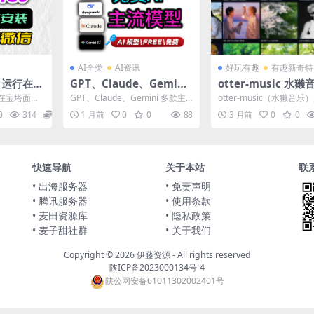
AI全类
AI资讯
好玩有趣
有趣新奇特
nt 运行在宝
GPT、Claude、Gemini
otter-music 水
– 10分
多款主流AI大模型，全部
开源免费跨平台播放
运行在宝塔面板
GPT、Claude、Gemini 多款主
otter-music（水獭音
免费开放使用|小白即可上
多源聚合 + 无损音质 
开合即用！小
流AI大模型，全部免费开放使用|
开源免费的跨平台音乐播
0
314
0
1 月前
0
0
88
3 月前
0
0
小白即...
界面简洁美观...
手使用，主打一个免费好
广告
用！
快速导航
关于本站
联
• 出海服务器
• 免责声明
• 腾讯服务器
• 使用条款
• 麦田资源库
• 隐私政策
• 麦子甜社群
• 关于我们
Copyright © 2026
伊藤资源
- All rights reserved
陕ICP备2023000134号-4
陕公网安备61011302002401号