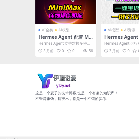
AI全类
AI模型
AI模型
AI资讯
Hermes Agent 配置 Mi
Hermes Age
niMax 大模型详解｜切换
塔面板上快速部署 
Hermes Agent 支持对接多种大
Hermes Agent 
模型完整操作指南
钟开合即用
模型，MiniMax 是性价比较高的
上快速部署-10分钟
3 月前
0
0
58
3 月前
0
选择...
白轻松搞...
这是一个麦子的技术博客,也是一个有趣的知识库！
不管是赚钱，搞技术，都是一个不错的参考。