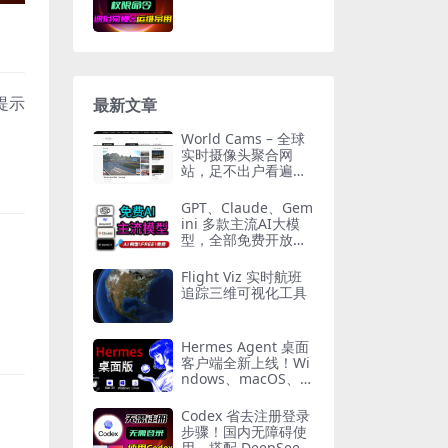
提示
最新文章
World Cams – 全球
实时摄像头聚合网
站，足不出户看遍世
界
GPT、Claude、Gem
ini 多款主流AI大模
型，全部免费开放使
用|小白即可上手使
用，主打一个免费好
Flight Viz 实时航班
用！
追踪三维可视化工具
Hermes Agent 桌面
客户端全新上线！Wi
ndows、macOS、Li
nux 三系统全覆盖，
零基础新手也能一键
Codex 省去注册登录
轻松使用！
步骤！国内无障碍使
用，搭配 DeepSeek