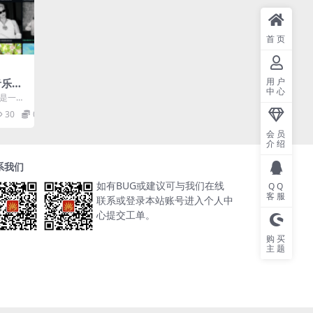
首页
用户
獭音乐｜
中心
器，
乐）是一款
+ 无
放器，
30
0
会员
介绍
系我们
如有BUG或建议可与我们在线
QQ
客服
联系或登录本站账号进入个人中
心提交工单。
购买
主题