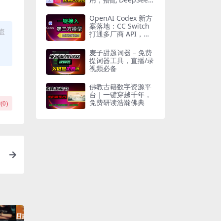
Minimax，灵活对接
第三方接口
OpenAI Codex 新方
案落地：CC Switch
盗
打通多厂商 API，一
站式接入 DeepSeek
等主流大模型
麦子甜题词器 – 免费
提词器工具，直播/录
视频必备
佛教古籍数字资源平
台｜一键穿越千年，
免费研读浩瀚佛典
(
0
)